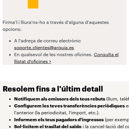
Firma'l i lliura'ns-ho a través d'alguna d'aquestes
opcions:
A l'adreça de correu electrònic
soporte.clientes@arquia.es
En qualsevol de les nostres oficines.
Consulta el
llistat d'oficines >
Resolem fins a l'últim detall
Notifiquem als emissors dels teus rebuts
(llum, telè
Configurem les teves transferències periòdiques
e
l'anterior (la periodicitat, l'import, etc.).
Informem els teus pagadors d'ingressos
(per exemp
Sol·licitem el trasllat del saldo
i la cancel·lació del c