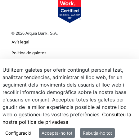
© 2026 Arquia Bank, S.A.
Avís legal
Política de galetes
Informació bàsica sobre protecció de dades
Utilitzem galetes per oferir contingut personalitzat,
Política de privacitat web
analitzar tendències, administrar el lloc web, fer un
seguiment dels moviments dels usuaris al lloc web i
MIFID
recollir informació demogràfica sobre la nostra base
Polítiques ASG
d'usuaris en conjunt. Accepteu totes les galetes per
gaudir de la millor experiència possible al nostre lloc
Psd22
web o gestioneu les vostres preferències.
Consulteu la
Canvi de Divises
nostra política de privadesa
Sistema intern d'informació
Configuració
Accepta-ho tot
Rebutja-ho tot