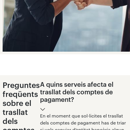
Preguntes
A quins serveis afecta el
trasllat dels comptes de
freqüents
pagament?
sobre el
trasllat
En el moment que sol·licites el trasllat
dels
dels comptes de pagament has de triar
comptes
si vols canviar d’entitat bancària algun