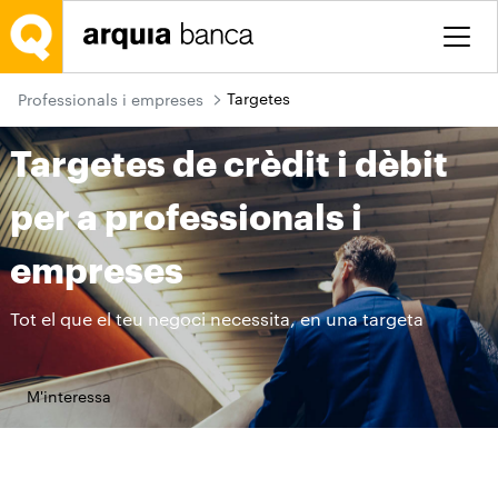
Salta al contingut principal
Targetes
Professionals i empreses
Targetes de crèdit i dèbit
per a professionals i
empreses
Tot el que el teu negoci necessita, en una targeta
M'interessa