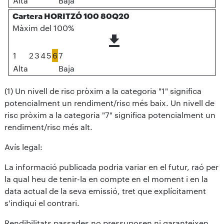
Alta
Baja
Cartera HORITZÓ 100 80Q20
Màxim del 100%
1
2
3
4
5
6
7
Alta
Baja
(1) Un nivell de risc pròxim a la categoria "1" significa
potencialment un rendiment/risc més baix. Un nivell de
risc pròxim a la categoria "7" significa potencialment un
rendiment/risc més alt.
Avís legal:
La informació publicada podria variar en el futur, raó per
la qual heu de tenir-la en compte en el moment i en la
data actual de la seva emissió, tret que explícitament
s'indiqui el contrari.
Rendibilitats passades no pressuposen ni garanteixen