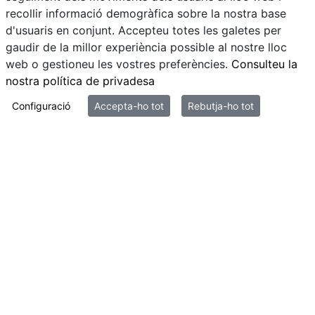
recollir informació demogràfica sobre la nostra base
d'usuaris en conjunt. Accepteu totes les galetes per
gaudir de la millor experiència possible al nostre lloc
Nosaltres
web o gestioneu les vostres preferències.
Consulteu la
nostra política de privadesa
Informació per accionistes
Configuració
Accepta-ho tot
Rebutja-ho tot
Grup Arquia
Fundació Arquia
Blog Arquia Inversió
Blog Educació financera
Arquia Cultura
Notícies
Col·lectius destacats
Veure tots els col·lectius destacats