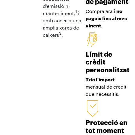
de pagament
d'emissió ni
Compra ara i
no
1
manteniment,
i
paguis fins al mes
amb accés a una
vinent
.
àmplia xarxa de
3
caixers
.
Límit de
crèdit
personalitzat
Tria l'import
mensual de crèdit
que necessitis.
Protecció en
tot moment