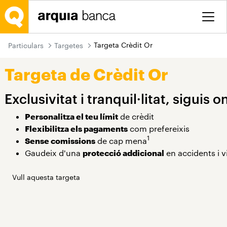
Salta al contingut principal
Targeta Crèdit Or
Particulars
Targetes
Targeta de Crèdit Or
Exclusivitat i tranquil·litat, siguis o
Personalitza el teu límit
de crèdit
Flexibilitza els pagaments
com prefereixis
1
Sense comissions
de cap mena
Gaudeix d'una
protecció addicional
en accidents i v
Vull aquesta targeta