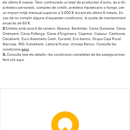
els últims 6 mesos. Tenir contractats un total de productes d'actiu, és a dir,
préstecs personals, comptes de crèdit, préstecs hipotecaris o lísings, per
un import mitjà mensual superior a 3.000 € durant els últims 6 mesos. En
cas de no complir alguna d'aquestes condicions, la quota de manteniment
anual és de 60 €.
2
Entitats amb acord de caixers: Abanca, Bankinter, Caixa Guissona, Caixa
Ontinyent, Caixa Pollença, Caixa d'Enginyers, Cajamar, Cajasur, Cashzone,
Cecabank, Euro Automatic Cash, Euronet, Evo banco, Grupo Caja Rural,
Ibercaja, ING, Kutxabank, Laboral Kutxa, Unicaja Banco. Consulta les
condicions
aquí
.
3.
Consulta tots els detalls i les condicions completes de les assegurances
fent clic aquí.