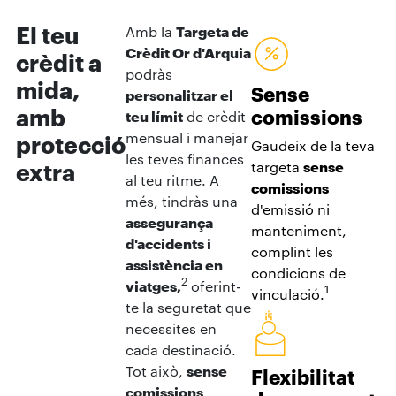
El teu
Amb la
Targeta de
Crèdit Or d'Arquia
crèdit a
podràs
mida,
Sense
personalitzar el
amb
comissions
teu límit
de crèdit
mensual i manejar
protecció
Gaudeix de la teva
les teves finances
targeta
sense
extra
al teu ritme. A
comissions
més, tindràs una
d'emissió ni
assegurança
manteniment,
d'accidents i
complint les
assistència en
condicions de
2
viatges,
oferint-
1
vinculació.
te la seguretat que
necessites en
cada destinació.
Tot això,
sense
Flexibilitat
comissions