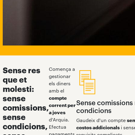
Sense res
Comença a
gestionar
que et
els diners
molesti:
amb el
sense
compte
Sense comissions 
corrent per
comissions,
condicions
a joves
sense
d'Arquia.
Gaudeix d'un compte
se
condicions,
Efectua
costos addicionals
i sens
pagaments,
requisits complicats.