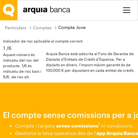
Salta al contingut principal
Compte Jove
Particulars
Comptes
Indicador de risc aplicable al compte corrent
1
/6
Arquia Banca està adscrita al Fons de Garantia de
Aquest número és
Dipòsits d'Entitats de Crèdit d'Espanya. Per a
indicatiu del risc del
dipòsits en diners, l'import màxim garantit és de
producte. 1/6 és
100.000 € per dipositant en cada entitat de crèdit.
indicatiu de risc baix i
6/6, de risc alt.
Compte Jove
El compte sense comissions per a j
1
Compte i targeta
sense comissions
ni condicions
Gestiona la teva operativa des de l'
app Arquia Banca