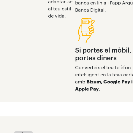
adaptar-se
banca en línia i l'app Arqu
al teu estil
Banca Digital.
de vida.
Si portes el mòbil,
portes diners
Converteix el teu telèfon
intel·ligent en la teva car
amb
Bizum, Google Pay i
Apple Pay
.