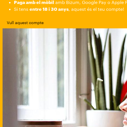
Paga amb el mòbil
amb Bizum, Google Pay o Apple 
Si tens
entre 18 i 30 anys
, aquest és el teu compte!
Vull aquest compte