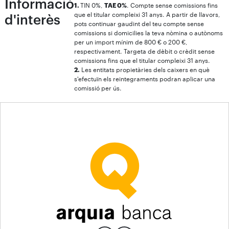
Informació
1.
TIN 0%,
TAE 0%
. Compte sense comissions fins
que el titular compleixi 31 anys. A partir de llavors,
d'interès
pots continuar gaudint del teu compte sense
comissions si domicilies la teva nòmina o autònoms
per un import mínim de 800 € o 200 €,
respectivament. Targeta de dèbit o crèdit sense
comissions fins que el titular compleixi 31 anys.
2.
Les entitats propietàries dels caixers en què
s'efectuïn els reintegraments podran aplicar una
comissió per ús.