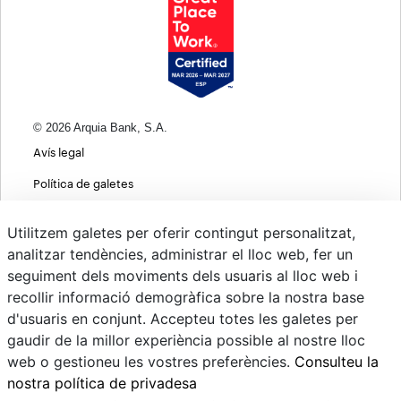
© 2026 Arquia Bank, S.A.
Avís legal
Política de galetes
Informació bàsica sobre protecció de dades
Utilitzem galetes per oferir contingut personalitzat,
Política de privacitat web
analitzar tendències, administrar el lloc web, fer un
seguiment dels moviments dels usuaris al lloc web i
MIFID
recollir informació demogràfica sobre la nostra base
Polítiques ASG
d'usuaris en conjunt. Accepteu totes les galetes per
gaudir de la millor experiència possible al nostre lloc
Psd22
web o gestioneu les vostres preferències.
Consulteu la
Canvi de Divises
nostra política de privadesa