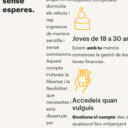
sense
domicilia
esperes.
els rebuts i
rep
ingressos
de manera
Joves de 18 a 30 a
senzilla i
sense
Estem
amb tu
mentre
comissions.
comences la gestió de les
Aquest
teves finances.
compte
t'ofereix la
llibertat i la
flexibilitat
que
Accedeix quan
necessites i
vulguis
està
dissenyat
Gestiona el compte
des 
per
qualsevol lloc mitjançant 