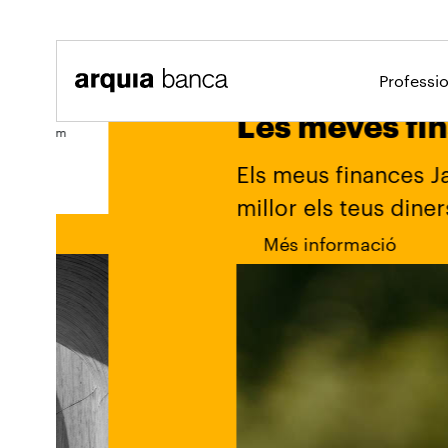
Salta al contingut principal
Professi
Banca para particulares
Les meves finances
Els meus finances Ja tens a la 
millor els teus diners.
Més informació