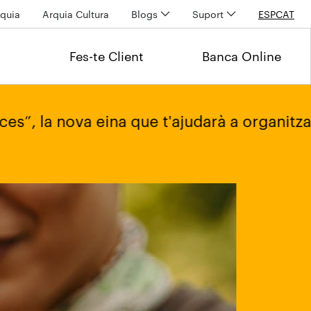
quia
Arquia Cultura
Blogs
Suport
ESP
CAT
Fes-te Client
Banca Online
a eina que t'ajudarà a organitzar