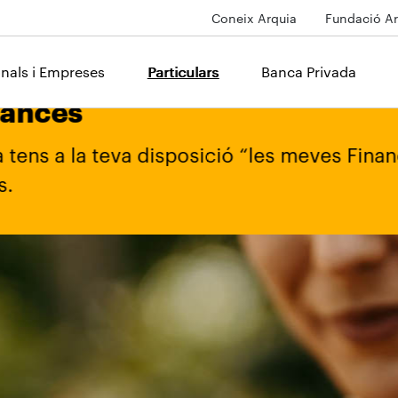
Coneix Arquia
Fundació Ar
onals i Empreses
Particulars
Banca Privada
teva disposició “les meves Finances”, la nov