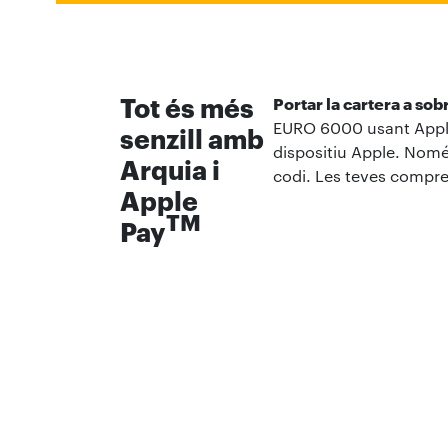
Tot és més
Portar la cartera a sob
EURO 6000 usant Apple 
senzill amb
dispositiu Apple. Nomé
Arquia i
codi. Les teves compre
Apple
TM
Pay