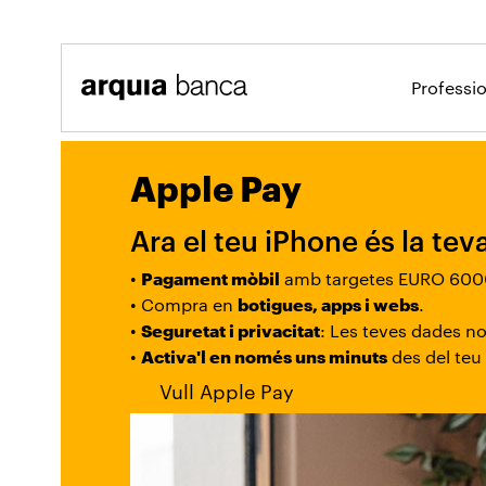
Salta al contingut principal
Professi
Apple Pay
Particulars
Serveis
Apple Pay
Ara el teu iPhone és la tev
•
Pagament mòbil
amb targetes EURO 6000
• Compra en
botigues, apps i webs
.
•
Seguretat i privacitat
: Les teves dades n
•
Activa'l en només uns minuts
des del teu
Vull Apple Pay