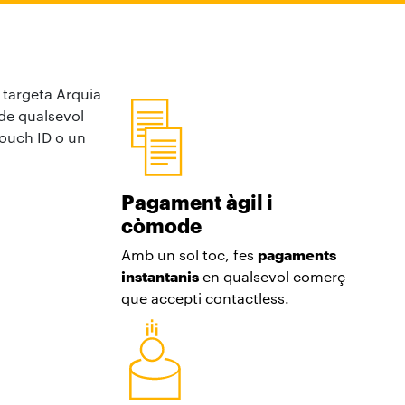
a targeta Arquia
de qualsevol
Touch ID o un
Pagament àgil i
còmode
Amb un sol toc, fes
pagaments
instantanis
en qualsevol comerç
que accepti contactless.