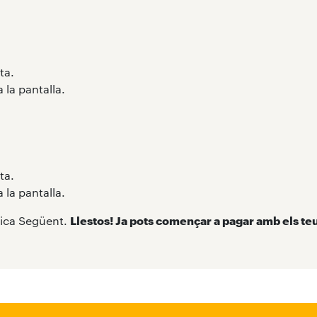
ta.
 la pantalla.
ta.
 la pantalla.
lica Següent.
Llestos! Ja pots començar a pagar amb els te