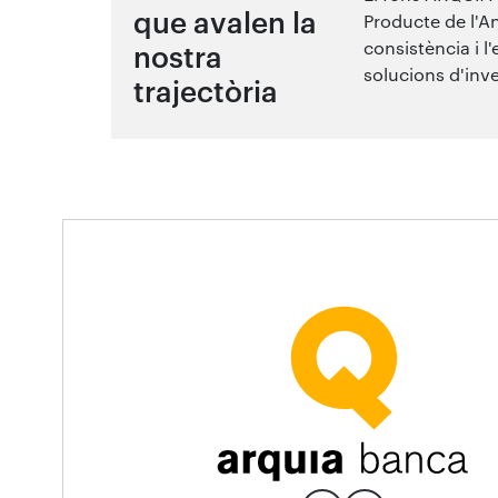
que avalen la
Producte de l'A
consistència i l
nostra
solucions d'inve
trajectòria