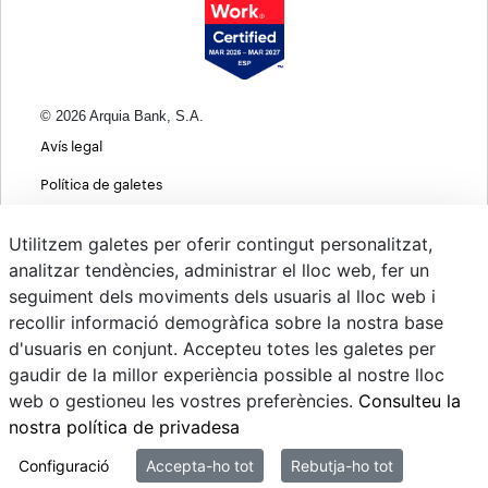
© 2026 Arquia Bank, S.A.
Avís legal
Política de galetes
Informació bàsica sobre protecció de dades
Utilitzem galetes per oferir contingut personalitzat,
Política de privacitat web
analitzar tendències, administrar el lloc web, fer un
seguiment dels moviments dels usuaris al lloc web i
MIFID
recollir informació demogràfica sobre la nostra base
Polítiques ASG
d'usuaris en conjunt. Accepteu totes les galetes per
gaudir de la millor experiència possible al nostre lloc
Psd22
web o gestioneu les vostres preferències.
Consulteu la
Canvi de Divises
nostra política de privadesa
Sistema intern d'informació
Configuració
Accepta-ho tot
Rebutja-ho tot