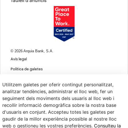
Taulell d'anuncis
© 2026 Arquia Bank, S.A.
Avís legal
Política de galetes
Informació bàsica sobre protecció de dades
Utilitzem galetes per oferir contingut personalitzat,
Política de privacitat web
analitzar tendències, administrar el lloc web, fer un
seguiment dels moviments dels usuaris al lloc web i
MIFID
recollir informació demogràfica sobre la nostra base
Polítiques ASG
d'usuaris en conjunt. Accepteu totes les galetes per
gaudir de la millor experiència possible al nostre lloc
Psd22
web o gestioneu les vostres preferències.
Consulteu la