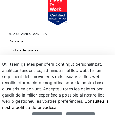
© 2026 Arquia Bank, S.A.
Avís legal
Política de galetes
Informació bàsica sobre protecció de dades
Utilitzem galetes per oferir contingut personalitzat,
Política de privacitat web
analitzar tendències, administrar el lloc web, fer un
seguiment dels moviments dels usuaris al lloc web i
MIFID
recollir informació demogràfica sobre la nostra base
Polítiques ASG
d'usuaris en conjunt. Accepteu totes les galetes per
gaudir de la millor experiència possible al nostre lloc
Psd22
web o gestioneu les vostres preferències.
Consulteu la
Canvi de Divises
nostra política de privadesa
Sistema intern d'informació