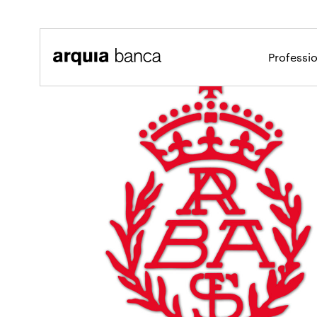
Salta al contingut principal
Professi