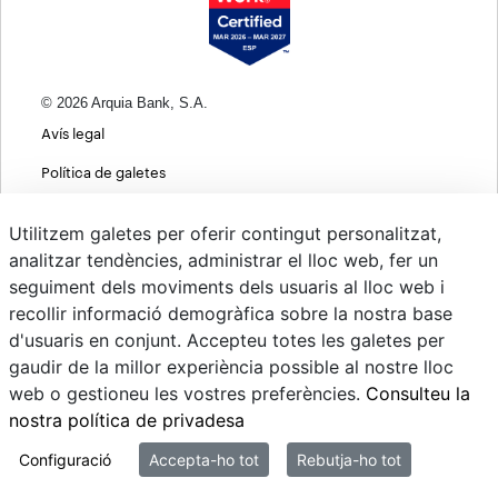
© 2026 Arquia Bank, S.A.
Avís legal
Política de galetes
Informació bàsica sobre protecció de dades
Utilitzem galetes per oferir contingut personalitzat,
Política de privacitat web
analitzar tendències, administrar el lloc web, fer un
seguiment dels moviments dels usuaris al lloc web i
MIFID
recollir informació demogràfica sobre la nostra base
Polítiques ASG
d'usuaris en conjunt. Accepteu totes les galetes per
gaudir de la millor experiència possible al nostre lloc
Psd22
web o gestioneu les vostres preferències.
Consulteu la
Canvi de Divises
nostra política de privadesa
Sistema intern d'informació
Configuració
Accepta-ho tot
Rebutja-ho tot
Mi correo @arquiapro.com