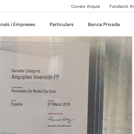
Coneix Arquia
Fundació Ar
onals i Empreses
Particulars
Banca Privada