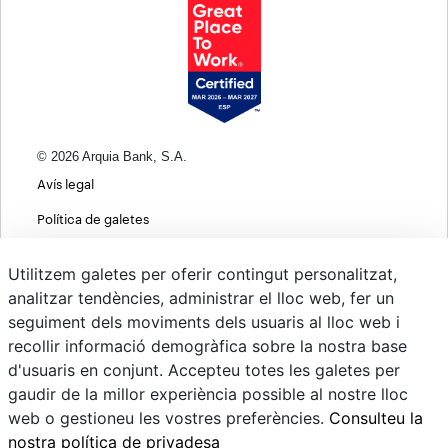
© 2026 Arquia Bank, S.A.
Avís legal
Política de galetes
Informació bàsica sobre protecció de dades
Utilitzem galetes per oferir contingut personalitzat,
Política de privacitat web
analitzar tendències, administrar el lloc web, fer un
seguiment dels moviments dels usuaris al lloc web i
MIFID
recollir informació demogràfica sobre la nostra base
Polítiques ASG
d'usuaris en conjunt. Accepteu totes les galetes per
gaudir de la millor experiència possible al nostre lloc
Psd22
web o gestioneu les vostres preferències.
Consulteu la
Canvi de Divises
nostra política de privadesa