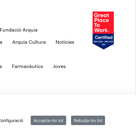
Fundació Arquia
a
Arquia Cultura
Notícies
s
Farmacèutics
Joves
Seguretat i prevenció del frau
onfiguració
Accepta-ho tot
Rebutja-ho tot
ítica de privacitat web
MIFID
Polítiques ASG