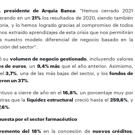
, presidente de Arquia Banca
: “Hemos cerrado 2021
perando en un
21%
los resultados de 2020, siendo también
toria, y lo hemos logrado gracias al compromiso de todos
mos extraído aprendizajes de esta crisis que nos permitirán
s a nuestro modelo diferencial de negocio basado en la
ción del sector”.
tó su
volumen de negocio gestionado
, incluyendo valores
es de euros
, un
9,4% más
que el año anterior. Asimismo,
 el
3,7%
, una de las más bajas del sector, y los
fondos de
eron un 37%
.
tuvo a cierre de año en el
16,8%
, un porcentaje muy por
ntras que la
liquidez estructural
creció hasta el
259,6%
, y
7,6%
.
apuesta por el sector farmacéutico
cremento del 18%
en la concesión de
nuevos créditos
,