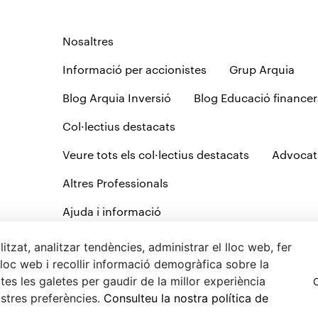
Nosaltres
Informació per accionistes
Grup Arquia
Blog Arquia Inversió
Blog Educació financer
Col·lectius destacats
Veure tots els col·lectius destacats
Advocat
Altres Professionals
Ajuda i informació
Contacte
Oficines
Preguntes freqüents
itzat, analitzar tendències, administrar el lloc web, fer
loc web i recollir informació demogràfica sobre la
Servei d'atenció al client
Taulell d'anuncis
es les galetes per gaudir de la millor experiència
C
ítica de galetes
Informació bàsica sobre protecció de dades
Pol
ostres preferències.
Consulteu la nostra política de