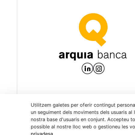
Utilitzem galetes per oferir contingut personal
un seguiment dels moviments dels usuaris al l
nostra base d'usuaris en conjunt. Accepteu tot
Avís legal
Pol
possible al nostre lloc web o gestioneu les v
© 2026 Arquia Bank, S.A.
privadesa