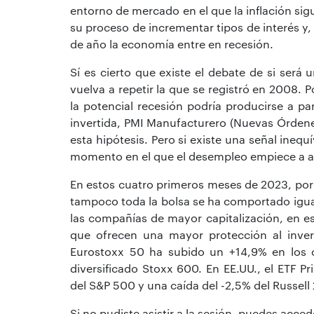
entorno de mercado en el que la inflación sig
su proceso de incrementar tipos de interés y, 
de año la economía entre en recesión.
Sí es cierto que existe el debate de si ser
vuelva a repetir la que se registró en 2008.
la potencial recesión podría producirse a par
invertida, PMI Manufacturero (Nuevas Órdenes
esta hipótesis. Pero si existe una señal inequ
momento en el que el desempleo empiece a 
En estos cuatro primeros meses de 2023, p
tampoco toda la bolsa se ha comportado igual
las compañías de mayor capitalización, en e
que ofrecen una mayor protección al inver
Eurostoxx 50 ha subido un +14,9% en los 
diversificado Stoxx 600. En EE.UU., el ETF P
del S&P 500 y una caída del -2,5% del Russell
Si no pudiste asistir a la sesión, puedes acced