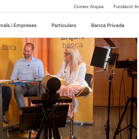
Coneix Arquia
Fundació Ar
onals i Empreses
Particulars
Banca Privada