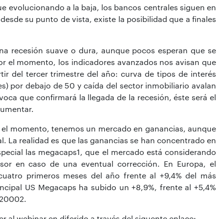
ue evolucionando a la baja, los bancos centrales siguen en
desde su punto de vista, existe la posibilidad que a finales
á una recesión suave o dura, aunque pocos esperan que se
 Por el momento, los indicadores avanzados nos avisan que
tir del tercer trimestre del año: curva de tipos de interés
) por debajo de 50 y caída del sector inmobiliario avalan
ívoca que confirmará la llegada de la recesión, éste será el
aumentar.
or el momento, tenemos un mercado en ganancias, aunque
. La realidad es que las ganancias se han concentrado en
special las megacaps1, que el mercado está considerando
sor en caso de una eventual corrección. En Europa, el
cuatro primeros meses del año frente al +9,4% del más
rincipal US Megacaps ha subido un +8,9%, frente al +5,4%
 20002.
er al webinar en diferido a través del siguente enlace: