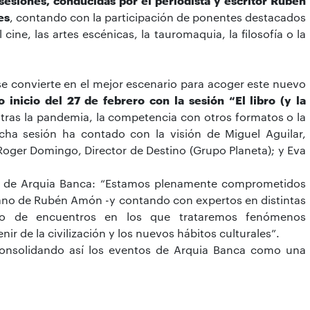
 sesiones, conducidas por el periodista y escritor Rubén
es
, contando con la participación de ponentes destacados
 cine, las artes escénicas, la tauromaquia, la filosofía o la
se convierte en el mejor escenario para acoger este nuevo
 inicio del 27 de febrero con la sesión “El libro (y la
ra tras la pandemia, la competencia con otros formatos o la
icha sesión ha contado con la visión de Miguel Aguilar,
ger Domingo, Director de Destino (Grupo Planeta); y Eva
te de Arquia Banca: “Estamos plenamente comprometidos
a mano de Rubén Amón -y contando con expertos en distintas
lo de encuentros en los que trataremos fenómenos
r de la civilización y los nuevos hábitos culturales”.
 consolidando así los eventos de Arquia Banca como una