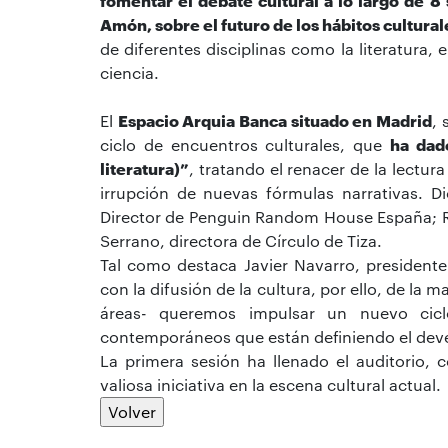
fomentar el debate cultural a lo largo de 8
Amón, sobre el futuro de los hábitos cultural
de diferentes disciplinas como la literatura, el
ciencia.
El
Espacio Arquia Banca situado en Madrid
, 
ciclo de encuentros culturales, que
ha dado
literatura)”
, tratando el renacer de la lectu
irrupción de nuevas fórmulas narrativas. D
Director de Penguin Random House España; Ro
Serrano, directora de Círculo de Tiza.
Tal como destaca Javier Navarro, presiden
con la difusión de la cultura, por ello, de l
áreas- queremos impulsar un nuevo cic
contemporáneos que están definiendo el deveni
La primera sesión ha llenado el auditorio,
valiosa iniciativa en la escena cultural actual.
Volver