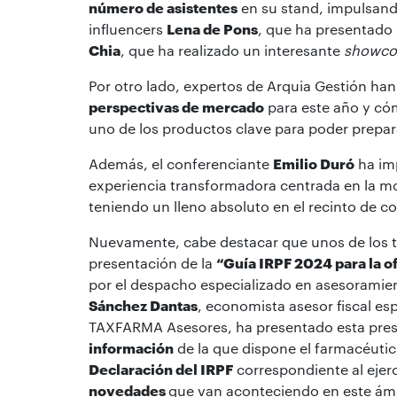
número de asistentes
en su stand, impulsand
influencers
Lena de Pons
, que ha presentado 
Chia
, que ha realizado un interesante
showco
Por otro lado, expertos de Arquia Gestión han
perspectivas de mercado
para este año y có
uno de los productos clave para poder prepara
Además, el conferenciante
Emilio Duró
ha imp
experiencia transformadora centrada en la mot
teniendo un lleno absoluto en el recinto de c
Nuevamente, cabe destacar que unos de los t
presentación de la
“Guía IRPF 2024 para la o
por el despacho especializado en asesoramien
Sánchez Dantas
, economista asesor fiscal esp
TAXFARMA Asesores, ha presentado esta prest
información
de la que dispone el farmacéutic
Declaración del IRPF
correspondiente al ejer
novedades
que van aconteciendo en este ám