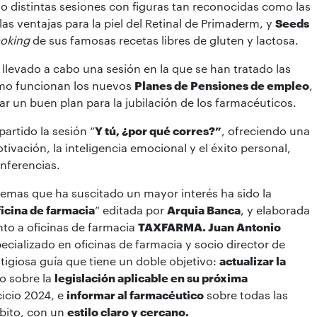
o distintas sesiones con figuras tan reconocidas como las
las ventajas para la piel del Retinal de Primaderm, y
Seeds
oking
de sus famosas recetas libres de gluten y lactosa.
 llevado a cabo una sesión en la que se han tratado las
mo funcionan los nuevos
Planes de Pensiones de empleo
,
r un buen plan para la jubilación de los farmacéuticos.
artido la sesión “
Y tú, ¿por qué corres?”
, ofreciendo una
ivación, la inteligencia emocional y el éxito personal,
onferencias.
emas que ha suscitado un mayor interés ha sido la
ficina de farmacia
” editada por
Arquia Banca
, y elaborada
to a oficinas de farmacia
TAXFARMA. Juan Antonio
ecializado en oficinas de farmacia y socio director de
igiosa guía que tiene un doble objetivo:
actualizar la
o sobre la
legislación aplicable en su próxima
cicio 2024, e
informar al farmacéutico
sobre todas las
bito, con un
estilo claro y cercano.