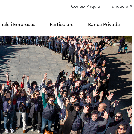
Coneix Arquia
Fundació Ar
onals i Empreses
Particulars
Banca Privada