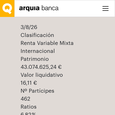
Salta al contingut principal
3/8/26
Clasificación
Renta Variable Mixta
Internacional
Patrimonio
43.074.625,24 €
Valor liquidativo
16,11 €
Nº Partícipes
462
Ratios
6,82 %