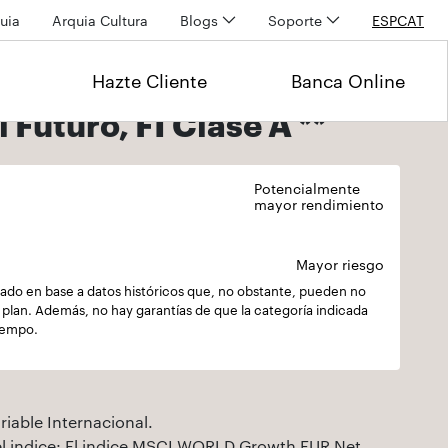
uia
Arquia Cultura
Blogs
Soporte
ESP
CAT
Hazte Cliente
Banca Online
 Futuro, FI Clase A **
Potencialmente
mayor rendimiento
Mayor riesgo
culado en base a datos históricos que, no obstante, pueden no
el plan. Además, no hay garantías de que la categoría indicada
tiempo.
iable Internacional.
del indice: El indice MSCI WORLD Growth EUR Net