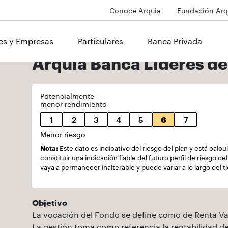
Conoce Arquia
Fundación Arq
les y Empresas
Particulares
Banca Privada
Arquia Banca Lideres del
Potencialmente
menor rendimiento
1
2
3
4
5
6
7
Menor riesgo
Nota:
Este dato es indicativo del riesgo del plan y está cal
constituir una indicación fiable del futuro perfil de riesgo d
vaya a permanecer inalterable y puede variar a lo largo del 
Objetivo
La vocación del Fondo se define como de Renta Var
La gestión toma como referencia la rentabilidad 