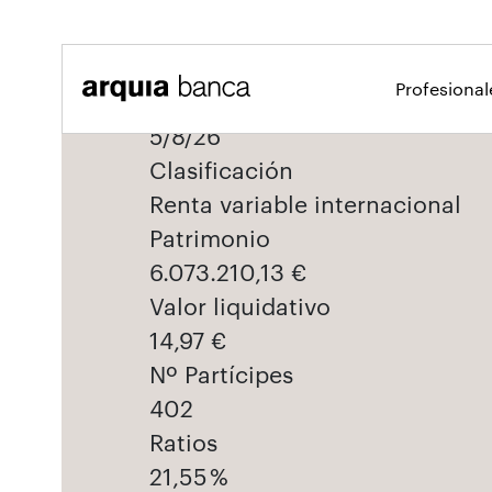
Saltar al contenido principal
Profesiona
5/8/26
Clasificación
Renta variable internacional
Patrimonio
6.073.210,13 €
Valor liquidativo
14,97 €
Nº Partícipes
402
Ratios
21,55 %