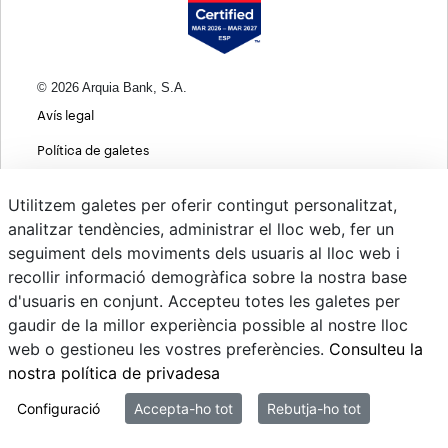
© 2026 Arquia Bank, S.A.
Avís legal
Política de galetes
Informació bàsica sobre protecció de dades
Utilitzem galetes per oferir contingut personalitzat,
Política de privacitat web
analitzar tendències, administrar el lloc web, fer un
seguiment dels moviments dels usuaris al lloc web i
MIFID
recollir informació demogràfica sobre la nostra base
Polítiques ASG
d'usuaris en conjunt. Accepteu totes les galetes per
gaudir de la millor experiència possible al nostre lloc
Psd22
web o gestioneu les vostres preferències.
Consulteu la
Canvi de Divises
nostra política de privadesa
Sistema intern d'informació
Configuració
Accepta-ho tot
Rebutja-ho tot
Mi correo @arquiapro.com