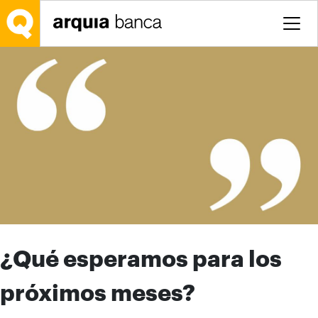
Salta al contingut principal
¿Qué esperamos para los
próximos meses?