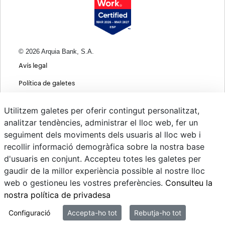
© 2026 Arquia Bank, S.A.
Avís legal
Política de galetes
Informació bàsica sobre protecció de dades
Utilitzem galetes per oferir contingut personalitzat,
Política de privacitat web
analitzar tendències, administrar el lloc web, fer un
seguiment dels moviments dels usuaris al lloc web i
MIFID
recollir informació demogràfica sobre la nostra base
Polítiques ASG
d'usuaris en conjunt. Accepteu totes les galetes per
gaudir de la millor experiència possible al nostre lloc
Psd22
web o gestioneu les vostres preferències.
Consulteu la
Canvi de Divises
nostra política de privadesa
Sistema intern d'informació
Configuració
Accepta-ho tot
Rebutja-ho tot
Mi correo @arquiapro.com