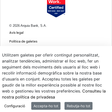
© 2026 Arquia Bank, S.A.
Avís legal
Política de galetes
Informació bàsica sobre protecció de dades
Utilitzem galetes per oferir contingut personalitzat,
Política de privacitat web
analitzar tendències, administrar el lloc web, fer un
seguiment dels moviments dels usuaris al lloc web i
MIFID
recollir informació demogràfica sobre la nostra base
Polítiques ASG
d'usuaris en conjunt. Accepteu totes les galetes per
gaudir de la millor experiència possible al nostre lloc
Psd22
web o gestioneu les vostres preferències.
Consulteu la
Canvi de Divises
nostra política de privadesa
Sistema intern d'informació
Configuració
Accepta-ho tot
Rebutja-ho tot
Mi correo @arquiapro.com